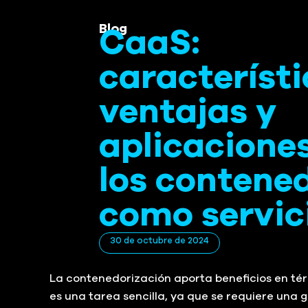
Blog
CaaS:
característi
ventajas y
aplicacione
los contene
como servic
30 de octubre de 2024
La contenedorización aporta beneficios en tér
es una tarea sencilla, ya que se requiere una