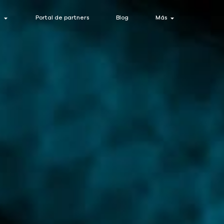
ting
Open Ciberseguridad
Open Más
d
Portal de partners
Blog
Más