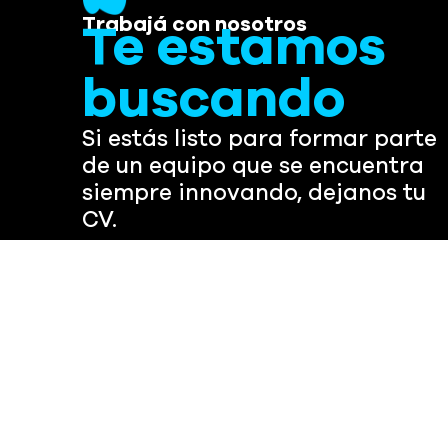
Trabajá con nosotros
Te estamos
buscando
Si estás listo para formar parte
de un equipo que se encuentra
siempre innovando, dejanos tu
CV.
Buscamos perfiles proactivos, con ganas de
aprender y de crecer juntos.
Sumate a un
equipo de gente apasionada.