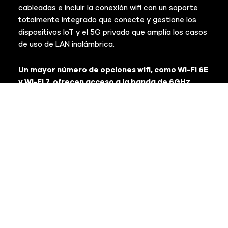
cableadas e incluir la conexión wifi con un soporte
totalmente integrado que conecte y gestione los
dispositivos IoT y el 5G privado que amplía los casos
de uso de LAN inalámbrica.
Un mayor número de opciones wifi, como Wi-Fi 6E
y Wi-Fi 7, ofrecen acceso a la banda de 6GHz
para obtener más capacidad, canales más
amplios y menos interferencias
, lo que implica una
conectividad más robusta para las exigencias de
las aplicaciones de inteligencia artificial que
aprovechan los datos del IoT
.
Visibilidad y control unificados
Implementar un amplio conjunto de opciones de
conectividad puede desembocar fácilmente en una
infraestructura con silos.