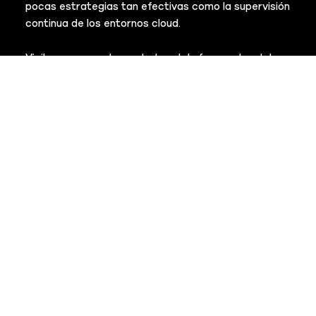
pocas estrategias tan efectivas como la supervisión
continua de los entornos cloud.
Vigilar permanentemente las plataformas, los datos
y las aplicaciones de nube, así como los sistemas de
protección permite detectar tempranamente
vulnerabilidades de seguridad y actividades
sospechosas.
Este enfoque proactivo disminuye significativamente
el impacto potencial de cualquier amenaza de
seguridad.
Implementar estrategias sólidas de copias de
seguridad y de respuesta y recuperación ante
incidentes
En caso de interrupciones operativas derivadas de
incidentes de seguridad, fallos del sistema o
desastres naturales —entre otras situaciones