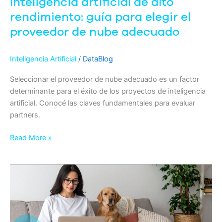
Inteligencia artificial de alto
de
nube
rendimiento: guía para elegir el
adecuado
proveedor de nube adecuado
Inteligencia Artificial
/
DataBlog
Seleccionar el proveedor de nube adecuado es un factor
determinante para el éxito de los proyectos de inteligencia
artificial. Conocé las claves fundamentales para evaluar
partners.
Read More »
IaaS,
motor
de
la
inteligencia