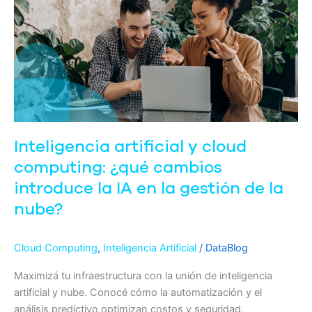
y
cloud
computing:
¿qué
cambios
introduce
la
IA
Inteligencia artificial y cloud
en
la
computing: ¿qué cambios
gestión
introduce la IA en la gestión de la
de
nube?
la
nube?
Cloud Computing
,
Inteligencia Artificial
/
DataBlog
Maximizá tu infraestructura con la unión de inteligencia
artificial y nube. Conocé cómo la automatización y el
análisis predictivo optimizan costos y seguridad.