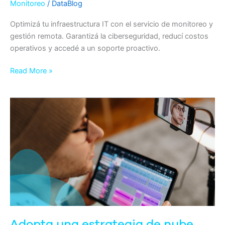
Monitoreo
/
DataBlog
Optimizá tu infraestructura IT con el servicio de monitoreo y
gestión remota. Garantizá la ciberseguridad, reducí costos
operativos y accedé a un soporte proactivo.
Read More »
Adopta
una
estrategia
de
nube
híbrida
por
diseño
para
impulsar
Adopta una estrategia de nube
tus