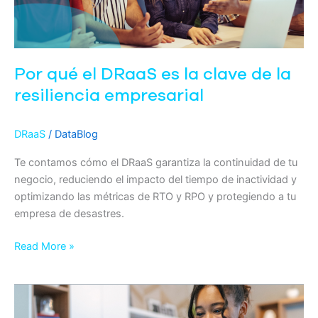
clave
de
la
resiliencia
Por qué el DRaaS es la clave de la
empresarial
resiliencia empresarial
DRaaS
/
DataBlog
Te contamos cómo el DRaaS garantiza la continuidad de tu
negocio, reduciendo el impacto del tiempo de inactividad y
optimizando las métricas de RTO y RPO y protegiendo a tu
empresa de desastres.
Read More »
Nube
híbrida,