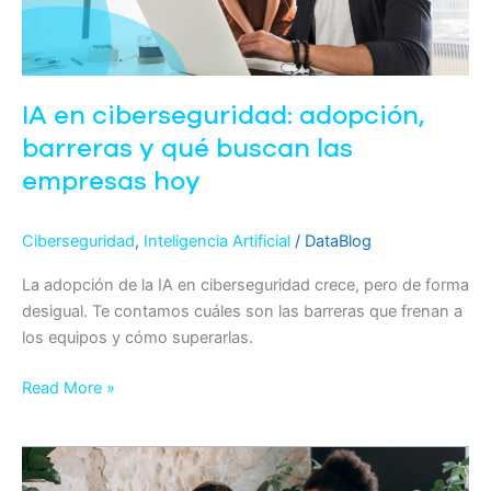
qué
buscan
las
empresas
IA en ciberseguridad: adopción,
hoy
barreras y qué buscan las
empresas hoy
Ciberseguridad
,
Inteligencia Artificial
/
DataBlog
La adopción de la IA en ciberseguridad crece, pero de forma
desigual. Te contamos cuáles son las barreras que frenan a
los equipos y cómo superarlas.
Read More »
Inteligencia
artificial