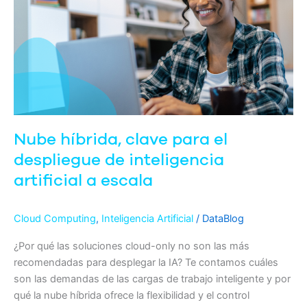
clave
para
el
despliegue
de
inteligencia
artificial
a
Nube híbrida, clave para el
escala
despliegue de inteligencia
artificial a escala
Cloud Computing
,
Inteligencia Artificial
/
DataBlog
¿Por qué las soluciones cloud-only no son las más
recomendadas para desplegar la IA? Te contamos cuáles
son las demandas de las cargas de trabajo inteligente y por
qué la nube híbrida ofrece la flexibilidad y el control