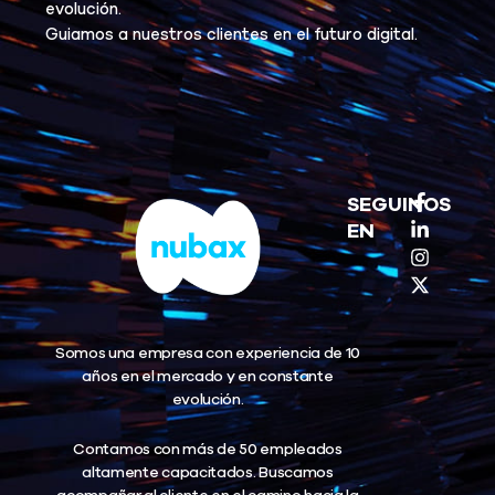
evolución.
Guiamos a nuestros clientes en el futuro digital.
F
L
I
X
SEGUINOS
a
i
n
-
EN
c
n
s
t
e
k
t
w
b
e
a
i
o
d
g
t
o
i
r
t
k
n
a
e
Somos una empresa con experiencia de 10
-
-
m
r
f
i
años en el mercado y en constante
n
evolución.
Contamos con más de 50 empleados
altamente capacitados. Buscamos