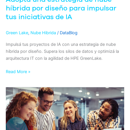
iniciativas
híbrida por diseño para impulsar
de
tus iniciativas de IA
IA
Green Lake
,
Nube Hibrida
/
DataBlog
Impulsá tus proyectos de IA con una estrategia de nube
híbrida por diseño. Supera los silos de datos y optimizá la
arquitectura IT con la agilidad de HPE GreenLake.
Read More »
Por
qué
el
DRaaS
es
la