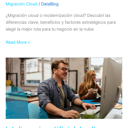
Migración Cloud
/
DataBlog
¿Migración cloud o modernización cloud? Descubrí las
diferencias clave, beneficios y factores estratégicos para
elegir la mejor ruta para tu negocio en la nube.
Read More »
Inteligencia
artificial
de
alto
rendimiento:
guía
para
elegir
el
proveedor