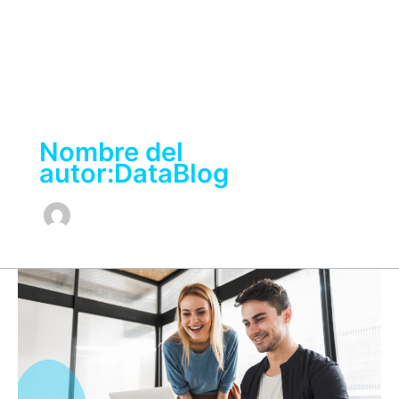
Ir
al
contenido
Nombre del
autor:DataBlog
IA
en
ciberseguridad:
adopción,
barreras
y