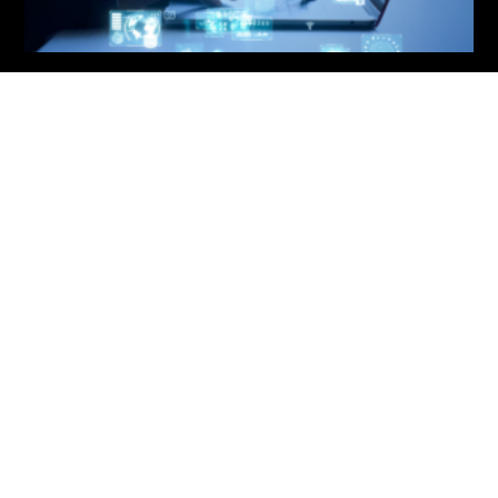
¿Cómo lograr la transformación
digital cuando los recursos
económicos son escasos?
2 de septiembre de 2024
No hay comentarios
La transformación digital no es exclusividad de las grandes
corporaciones o de las empresas con grandes
presupuestos. Te contamos cómo digitalizar tu empresa si
los recursos económicos no abundan.
Leer más »